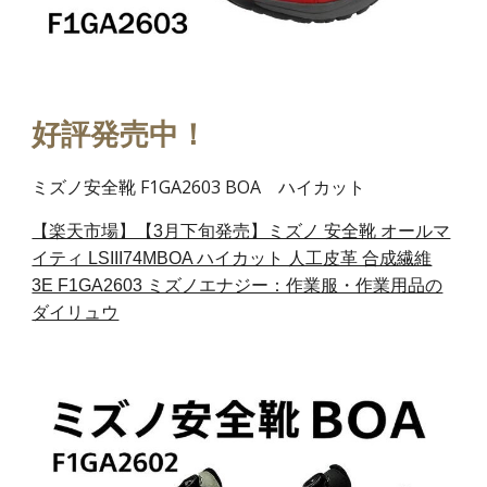
好評発売中！
ミズノ安全靴 F1GA2603 BOA ハイカット
【楽天市場】【3月下旬発売】ミズノ 安全靴 オールマ
イティ LSIII74MBOA ハイカット 人工皮革 合成繊維
3E F1GA2603 ミズノエナジー：作業服・作業用品の
ダイリュウ