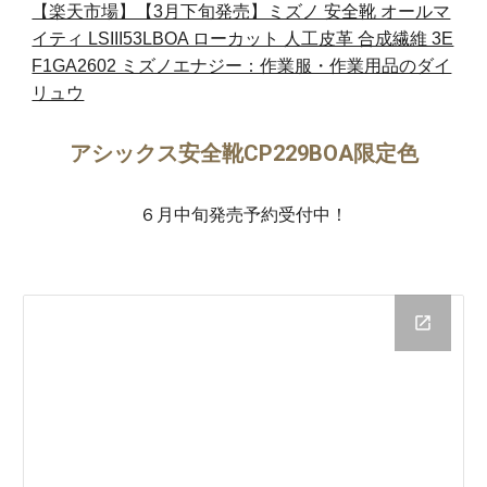
【楽天市場】【3月下旬発売】ミズノ 安全靴 オールマ
イティ LSIII53LBOA ローカット 人工皮革 合成繊維 3E
F1GA2602 ミズノエナジー：作業服・作業用品のダイ
リュウ
アシックス安全靴CP229BOA限定色
６月中旬発売予約受付中！