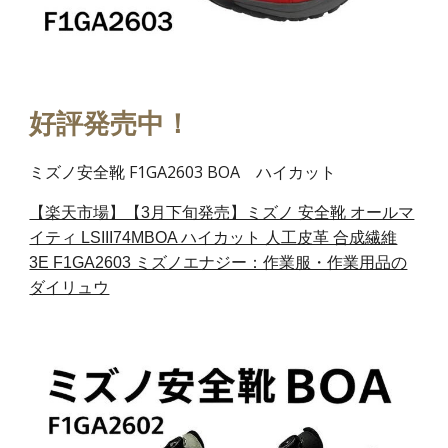
好評発売中！
ミズノ安全靴 F1GA2603 BOA ハイカット
【楽天市場】【3月下旬発売】ミズノ 安全靴 オールマ
イティ LSIII74MBOA ハイカット 人工皮革 合成繊維
3E F1GA2603 ミズノエナジー：作業服・作業用品の
ダイリュウ