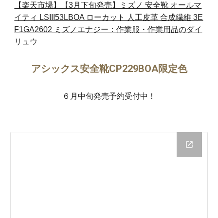
【楽天市場】【3月下旬発売】ミズノ 安全靴 オールマ
イティ LSIII53LBOA ローカット 人工皮革 合成繊維 3E
F1GA2602 ミズノエナジー：作業服・作業用品のダイ
リュウ
アシックス安全靴CP229BOA限定色
６月中旬発売予約受付中！